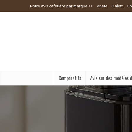
Notre avis cafetière par marque >>
Ariete
Bialetti
Bo
Comparatifs
Avis sur des modèles d