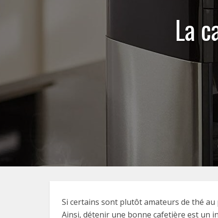
La c
Si certains sont plutôt amateurs de thé au
Ainsi, détenir une bonne cafetière est un i