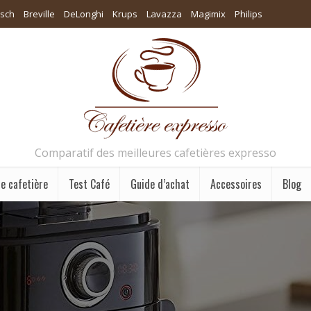
sch
Breville
DeLonghi
Krups
Lavazza
Magimix
Philips
Comparatif des meilleures cafetières expresso
e cafetière
Test Café
Guide d’achat
Accessoires
Blog