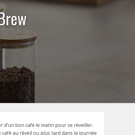
 Brew
 d’un bon café le matin pour se réveiller.
 café au réveil ou plus tard dans la journée