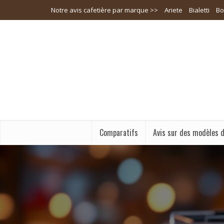
Notre avis cafetière par marque >>
Ariete
Bialetti
Bo
Comparatifs
Avis sur des modèles d