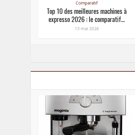
Comparatif
res
Top 10 des meilleures machines à
s
expresso 2026 : le comparatif...
13 mai 2026