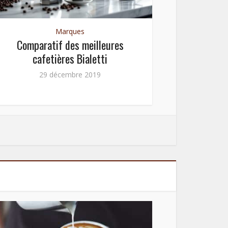
Marques
Comparatif des meilleures
cafetières Bialetti
Compa
c
29 décembre 2019