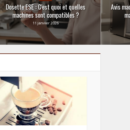
Dosette ESE : C’est quoi et quelles
Avis mac
machines sont compatibles ?
ma
11 janvier 2026