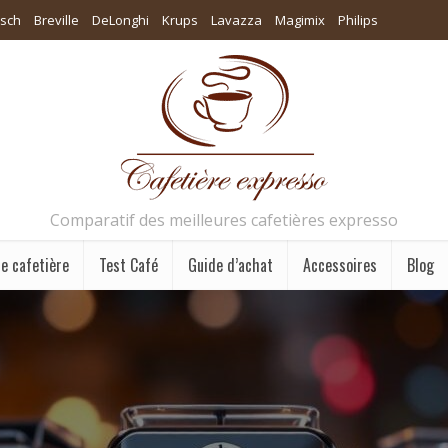
sch
Breville
DeLonghi
Krups
Lavazza
Magimix
Philips
Comparatif des meilleures cafetières expresso
e cafetière
Test Café
Guide d’achat
Accessoires
Blog