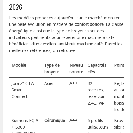
2026
Les modèles proposés aujourd’hui sur le marché montrent
une belle évolution en matière de
confort sonore
. La classe
énergétique ainsi que le type de broyeur sont des
indicateurs pertinents pour repérer une machine à café
bénéficiant d’un excellent
anti-bruit machine café
. Parmi les
meilleures références, on retrouve :
Modèle
Type de
Niveau
Capacités
Points for
broyeur
sonore
clés
Jura Z10 EA
Acier
A++
32
Réglage
Smart
recettes,
automati
Connect
réservoir
mouture,
2,4L, Wi-Fi
boisson
froide
Siemens EQ.9
Céramique
A++
6 profils
Broyeur
+ S300
utilisateurs,
silencieux