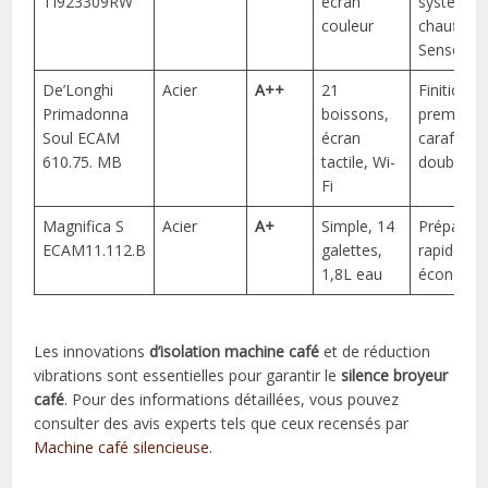
TI923309RW
écran
système 
couleur
chauffe
SensorFl
De’Longhi
Acier
A++
21
Finitions
Primadonna
boissons,
premium,
Soul ECAM
écran
carafe
610.75. MB
tactile, Wi-
double pa
Fi
Magnifica S
Acier
A+
Simple, 14
Préparati
ECAM11.112.B
galettes,
rapide,
1,8L eau
économi
Les innovations
d’isolation machine café
et de réduction
vibrations sont essentielles pour garantir le
silence broyeur
café
. Pour des informations détaillées, vous pouvez
consulter des avis experts tels que ceux recensés par
Machine café silencieuse
.