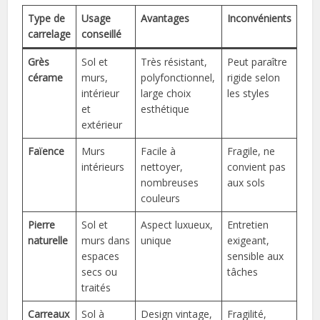
Type de
Usage
Avantages
Inconvénients
carrelage
conseillé
Grès
Sol et
Très résistant,
Peut paraître
cérame
murs,
polyfonctionnel,
rigide selon
intérieur
large choix
les styles
et
esthétique
extérieur
Faïence
Murs
Facile à
Fragile, ne
intérieurs
nettoyer,
convient pas
nombreuses
aux sols
couleurs
Pierre
Sol et
Aspect luxueux,
Entretien
naturelle
murs dans
unique
exigeant,
espaces
sensible aux
secs ou
tâches
traités
Carreaux
Sol à
Design vintage,
Fragilité,