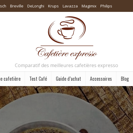
sch
Breville
DeLonghi
Krups
Lavazza
Magimix
Philips
Comparatif des meilleures cafetières expresso
e cafetière
Test Café
Guide d’achat
Accessoires
Blog