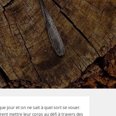
e jour et on ne sait à quel sort se vouer.
rent mettre leur corps au défi à travers des