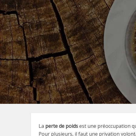
La
perte de poids
est une préoccupation qui
Pour plusieurs, il faut une privation volon